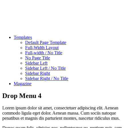
Templates
Default Page Template
Full-Width Layout
Full-width / No Title
No Page Title
Sidebar Left
Sidebar Left / No Title
Sidebar Right
Sidebar Right / No Title
Magazine
Drop Menu 4
Lorem ipsum dolor sit amet, consectetuer adipiscing elit. Aenean
commodo ligula eget dolor. Aenean massa. Cum sociis natoque
penatibus et magnis dis parturient montes, nascetur ridiculus mus.
Donec quam felis, ultricies nec, pellentesque eu, pretium quis, sem.