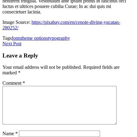
hendrerit fringilla. Vestibulum ante ipsum primis in faucibus orci
luctus et ultrices posuere cubilia Curae; In ac dui quis mi
consectetuer lacinia.
Image Source:
https://pixabay.com/en/cenote-diving-yucatan-
280252/
Tags
fonts
theme options
typography
Post
Next Post
navigation
Leave a Reply
Your email address will not be published.
Required fields are
marked
*
Comment
*
Name
*