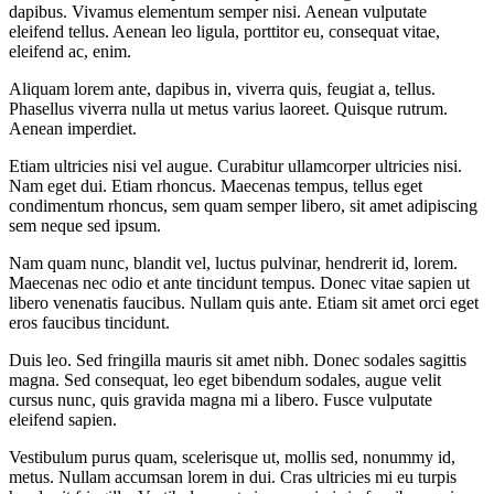
dapibus. Vivamus elementum semper nisi. Aenean vulputate
eleifend tellus. Aenean leo ligula, porttitor eu, consequat vitae,
eleifend ac, enim.
Aliquam lorem ante, dapibus in, viverra quis, feugiat a, tellus.
Phasellus viverra nulla ut metus varius laoreet. Quisque rutrum.
Aenean imperdiet.
Etiam ultricies nisi vel augue. Curabitur ullamcorper ultricies nisi.
Nam eget dui. Etiam rhoncus. Maecenas tempus, tellus eget
condimentum rhoncus, sem quam semper libero, sit amet adipiscing
sem neque sed ipsum.
Nam quam nunc, blandit vel, luctus pulvinar, hendrerit id, lorem.
Maecenas nec odio et ante tincidunt tempus. Donec vitae sapien ut
libero venenatis faucibus. Nullam quis ante. Etiam sit amet orci eget
eros faucibus tincidunt.
Duis leo. Sed fringilla mauris sit amet nibh. Donec sodales sagittis
magna. Sed consequat, leo eget bibendum sodales, augue velit
cursus nunc, quis gravida magna mi a libero. Fusce vulputate
eleifend sapien.
Vestibulum purus quam, scelerisque ut, mollis sed, nonummy id,
metus. Nullam accumsan lorem in dui. Cras ultricies mi eu turpis