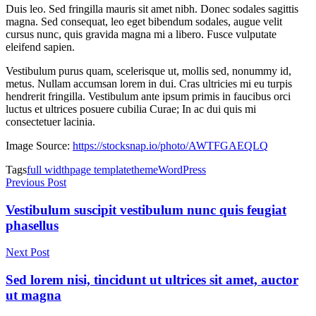
Duis leo. Sed fringilla mauris sit amet nibh. Donec sodales sagittis
magna. Sed consequat, leo eget bibendum sodales, augue velit
cursus nunc, quis gravida magna mi a libero. Fusce vulputate
eleifend sapien.
Vestibulum purus quam, scelerisque ut, mollis sed, nonummy id,
metus. Nullam accumsan lorem in dui. Cras ultricies mi eu turpis
hendrerit fringilla. Vestibulum ante ipsum primis in faucibus orci
luctus et ultrices posuere cubilia Curae; In ac dui quis mi
consectetuer lacinia.
Image Source:
https://stocksnap.io/photo/AWTFGAEQLQ
Tags
full width
page template
theme
WordPress
Post
Previous Post
navigation
Vestibulum suscipit vestibulum nunc quis feugiat
phasellus
Next Post
Sed lorem nisi, tincidunt ut ultrices sit amet, auctor
ut magna