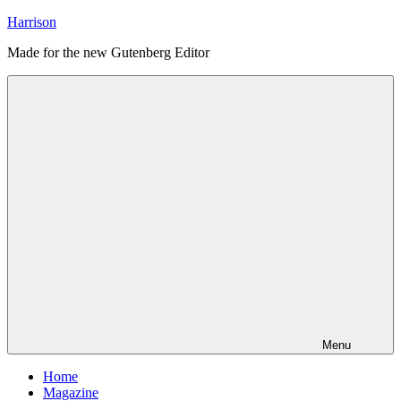
Skip
Harrison
to
Made for the new Gutenberg Editor
content
Menu
Home
Magazine