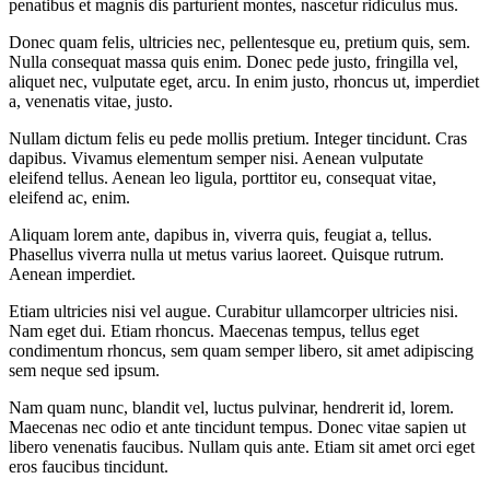
penatibus et magnis dis parturient montes, nascetur ridiculus mus.
Donec quam felis, ultricies nec, pellentesque eu, pretium quis, sem.
Nulla consequat massa quis enim. Donec pede justo, fringilla vel,
aliquet nec, vulputate eget, arcu. In enim justo, rhoncus ut, imperdiet
a, venenatis vitae, justo.
Nullam dictum felis eu pede mollis pretium. Integer tincidunt. Cras
dapibus. Vivamus elementum semper nisi. Aenean vulputate
eleifend tellus. Aenean leo ligula, porttitor eu, consequat vitae,
eleifend ac, enim.
Aliquam lorem ante, dapibus in, viverra quis, feugiat a, tellus.
Phasellus viverra nulla ut metus varius laoreet. Quisque rutrum.
Aenean imperdiet.
Etiam ultricies nisi vel augue. Curabitur ullamcorper ultricies nisi.
Nam eget dui. Etiam rhoncus. Maecenas tempus, tellus eget
condimentum rhoncus, sem quam semper libero, sit amet adipiscing
sem neque sed ipsum.
Nam quam nunc, blandit vel, luctus pulvinar, hendrerit id, lorem.
Maecenas nec odio et ante tincidunt tempus. Donec vitae sapien ut
libero venenatis faucibus. Nullam quis ante. Etiam sit amet orci eget
eros faucibus tincidunt.